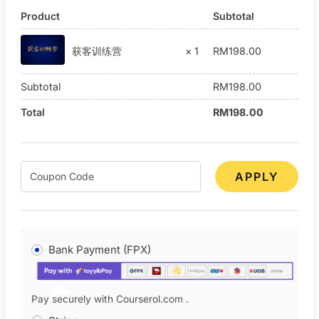
Product
Subtotal
RM
198.00
获客训练营
× 1
Subtotal
RM
198.00
Total
RM
198.00
APPLY
Bank Payment (FPX)
Pay securely with Courserol.com .