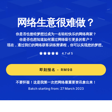
网络生意很难做？
你是否也曾经梦想过成为一名轻松快乐的网络商家？
你是否也想知道如何通过网络吸引更多的客户？
现在，通过我们的网络获客训练营课程，你可以实现您的梦想。
4.7 of 5





即刻报名 - RM98
不要怀疑！这是我第一次把网络最重要资讯拿出来！
Batch starting from: 27 March 2023