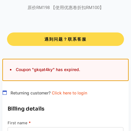
原价RM198 【使用优惠卷折扣RM100】
遇到问题？联系客服
Coupon "gkqat4ky" has expired.
Returning customer?
Click here to login
Billing details
First name
*